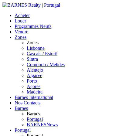
Acheter
Louer
Programmes Neufs
Vendre
Zones
Zones
Lisbonne
Cascais / Estoril
Sintra
Comporta / Melides
Alentejo
Algarve
Porto
Açores
Madeira
Barnes International
Nos Contacts
Barnes
Barnes
Portugal
BARNESNews
Portugal
Portugal