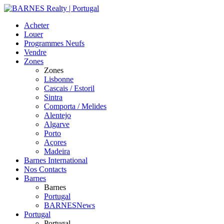
Acheter
Louer
Programmes Neufs
Vendre
Zones
Zones
Lisbonne
Cascais / Estoril
Sintra
Comporta / Melides
Alentejo
Algarve
Porto
Açores
Madeira
Barnes International
Nos Contacts
Barnes
Barnes
Portugal
BARNESNews
Portugal
Portugal