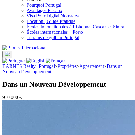
Pourquoi Portugal
Avantages Fiscaux
Visa Pour Digital Nomades
Location | Guide Pratique
Écoles Internationales à Lisbonne, Cascais et Sintra
Écoles internationales – Porto
Terrains de golf au Portugal
BARNES Realty | Portugal
>
Propriétés
>
Appartement
>
Dans un
Nouveau Développement
Dans un Nouveau Développement
910 000 €