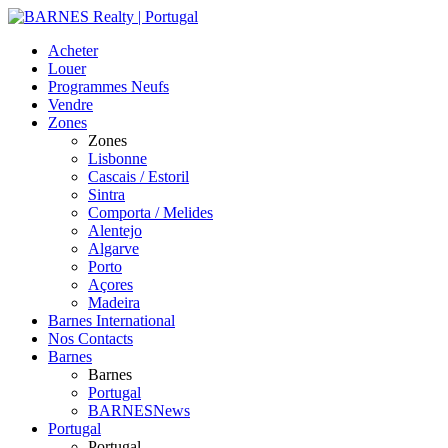
Acheter
Louer
Programmes Neufs
Vendre
Zones
Zones
Lisbonne
Cascais / Estoril
Sintra
Comporta / Melides
Alentejo
Algarve
Porto
Açores
Madeira
Barnes International
Nos Contacts
Barnes
Barnes
Portugal
BARNESNews
Portugal
Portugal