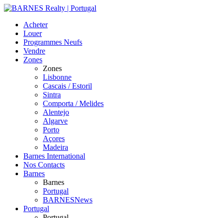
Acheter
Louer
Programmes Neufs
Vendre
Zones
Zones
Lisbonne
Cascais / Estoril
Sintra
Comporta / Melides
Alentejo
Algarve
Porto
Açores
Madeira
Barnes International
Nos Contacts
Barnes
Barnes
Portugal
BARNESNews
Portugal
Portugal