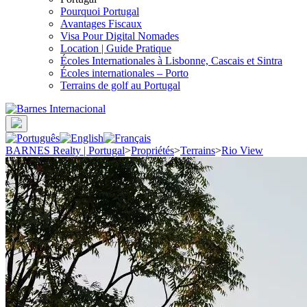
Pourquoi Portugal
Avantages Fiscaux
Visa Pour Digital Nomades
Location | Guide Pratique
Écoles Internationales à Lisbonne, Cascais et Sintra
Écoles internationales – Porto
Terrains de golf au Portugal
BARNES Realty | Portugal
>
Propriétés
>
Terrains
>
Rio View