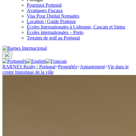
Pourquoi Portugal
Avantages Fiscaux
Visa Pour Digital Nomades
Location | Guide Pratique
Écoles Internationales à Lisbonne, Cascais et Sintra
Écoles internationales – Porto
Terrains de golf au Portugal
BARNES Realty | Portugal
>
Propriétés
>
Appartement
>
Vie dans le
centre historique de la ville