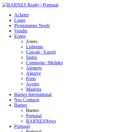
Acheter
Louer
Programmes Neufs
Vendre
Zones
Zones
Lisbonne
Cascais / Estoril
Sintra
Comporta / Melides
Alentejo
Algarve
Porto
Açores
Madeira
Barnes International
Nos Contacts
Barnes
Barnes
Portugal
BARNESNews
Portugal
Portugal