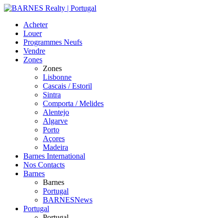
Acheter
Louer
Programmes Neufs
Vendre
Zones
Zones
Lisbonne
Cascais / Estoril
Sintra
Comporta / Melides
Alentejo
Algarve
Porto
Açores
Madeira
Barnes International
Nos Contacts
Barnes
Barnes
Portugal
BARNESNews
Portugal
Portugal