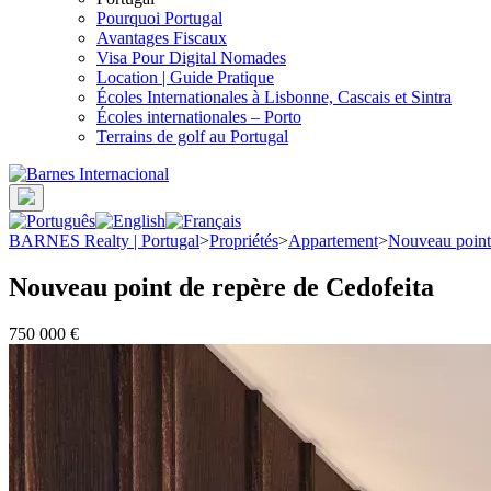
Pourquoi Portugal
Avantages Fiscaux
Visa Pour Digital Nomades
Location | Guide Pratique
Écoles Internationales à Lisbonne, Cascais et Sintra
Écoles internationales – Porto
Terrains de golf au Portugal
BARNES Realty | Portugal
>
Propriétés
>
Appartement
>
Nouveau point 
Nouveau point de repère de Cedofeita
750 000 €