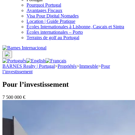
Pourquoi Portugal
Avantages Fiscaux
Visa Pour Digital Nomades
Location | Guide Pratique
Écoles Internationales à Lisbonne, Cascais et Sintra
Écoles internationales – Porto
Terrains de golf au Portugal
BARNES Realty | Portugal
>
Propriétés
>
Immeuble
>
Pour
l’investissement
Pour l’investissement
7 500 000 €