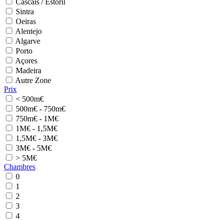
Cascais / Estoril
Sintra
Oeiras
Alentejo
Algarve
Porto
Açores
Madeira
Autre Zone
Prix
< 500m€
500m€ - 750m€
750m€ - 1M€
1M€ - 1,5M€
1,5M€ - 3M€
3M€ - 5M€
> 5M€
Chambres
0
1
2
3
4