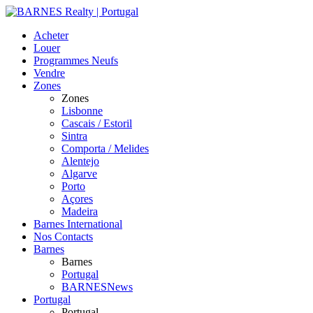
Acheter
Louer
Programmes Neufs
Vendre
Zones
Zones
Lisbonne
Cascais / Estoril
Sintra
Comporta / Melides
Alentejo
Algarve
Porto
Açores
Madeira
Barnes International
Nos Contacts
Barnes
Barnes
Portugal
BARNESNews
Portugal
Portugal