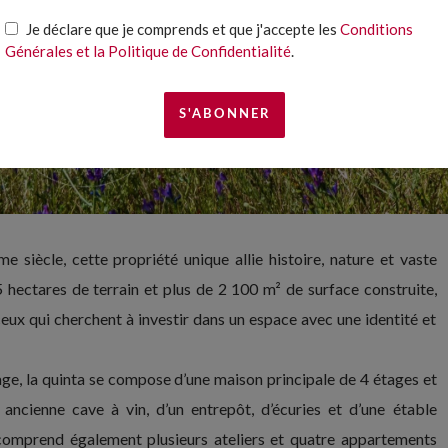
Je déclare que je comprends et que j'accepte les
Conditions
Générales et la Politique de Confidentialité
.
 siècle, cette propriété unique allie histoire, nature et vaste
 hectares de terrain et plus de 2 100 m² de surface construite,
eux qui cherchent à investir dans un espace avec une identité et
age, la quinta se compose d’une maison principale de 4 étages et
ancienne cave à vin, d’un entrepôt, d’écuries et d’une étable
 comprend également plusieurs ateliers et quatre appartements