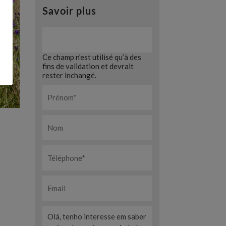
Savoir plus
Ce champ n’est utilisé qu’à des
fins de validation et devrait
rester inchangé.