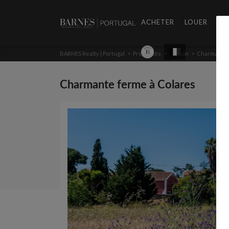
ACHETER
LOUER
PR
BARNES Realty | Portugal
>
Propriétés
>
Maison
>
Charmante 
Charmante ferme à Colares