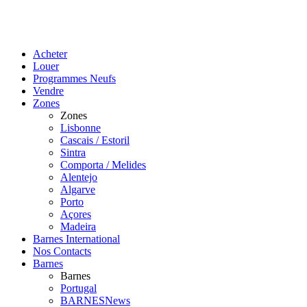
Acheter
Louer
Programmes Neufs
Vendre
Zones
Zones
Lisbonne
Cascais / Estoril
Sintra
Comporta / Melides
Alentejo
Algarve
Porto
Açores
Madeira
Barnes International
Nos Contacts
Barnes
Barnes
Portugal
BARNESNews