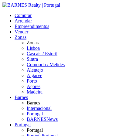
Comprar
Arrendar
Empreendimentos
Vender
Zonas
Zonas
Lisboa
Cascais / Estoril
Sintra
Comporta / Melides
Alentejo
Algarve
Porto
Açores
Madeira
Barnes
Barnes
Internacional
Portugal
BARNESNews
Portugal
Portugal
Porquê Portugal