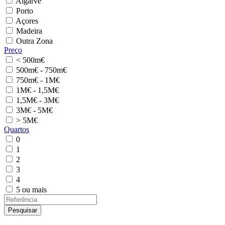
Algarve
Porto
Açores
Madeira
Outra Zona
Preço
< 500m€
500m€ - 750m€
750m€ - 1M€
1M€ - 1,5M€
1,5M€ - 3M€
3M€ - 5M€
> 5M€
Quartos
0
1
2
3
4
5 ou mais