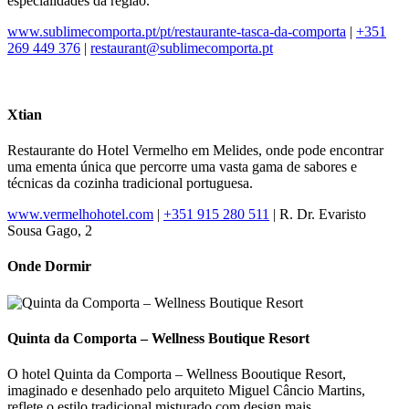
especialidades da região.
www.sublimecomporta.pt/pt/restaurante-tasca-da-comporta
|
+351
269 449 376
|
restaurant@sublimecomporta.pt
Xtian
Restaurante do Hotel Vermelho em Melides, onde pode encontrar
uma ementa única que percorre uma vasta gama de sabores e
técnicas da cozinha tradicional portuguesa.
www.vermelhohotel.com
|
+351 915 280 511
| R. Dr. Evaristo
Sousa Gago, 2
Onde Dormir
Quinta da Comporta – Wellness Boutique Resort
O hotel Quinta da Comporta – Wellness Booutique Resort,
imaginado e desenhado pelo arquiteto Miguel Câncio Martins,
reflete o estilo tradicional misturado com design mais