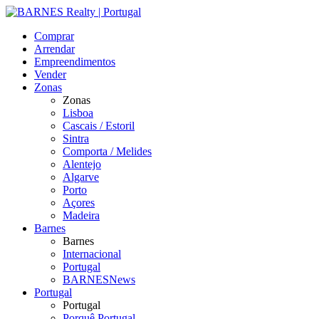
Comprar
Arrendar
Empreendimentos
Vender
Zonas
Zonas
Lisboa
Cascais / Estoril
Sintra
Comporta / Melides
Alentejo
Algarve
Porto
Açores
Madeira
Barnes
Barnes
Internacional
Portugal
BARNESNews
Portugal
Portugal
Porquê Portugal