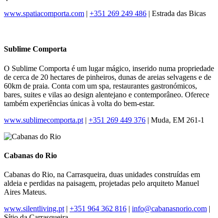
www.spatiacomporta.com
|
+351 269 249 486
| Estrada das Bicas
Sublime Comporta
O Sublime Comporta é um lugar mágico, inserido numa propriedade
de cerca de 20 hectares de pinheiros, dunas de areias selvagens e de
60km de praia. Conta com um spa, restaurantes gastronómicos,
bares, suites e vilas ao design alentejano e contemporâneo. Oferece
também experiências únicas à volta do bem-estar.
www.sublimecomporta.pt
|
+351 269 449 376
| Muda, EM 261-1
Cabanas do Rio
Cabanas do Rio, na Carrasqueira, duas unidades construídas em
aldeia e perdidas na paisagem, projetadas pelo arquiteto Manuel
Aires Mateus.
www.silentliving.pt
|
+351 964 362 816
|
info@cabanasnorio.com
|
Sítio da Carrasqueira