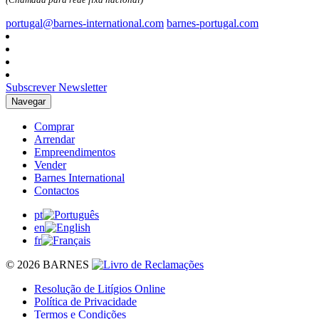
portugal@barnes-international.com
barnes-portugal.com
Subscrever Newsletter
Navegar
Comprar
Arrendar
Empreendimentos
Vender
Barnes International
Contactos
pt
en
fr
© 2026 BARNES
Resolução de Litígios Online
Política de Privacidade
Termos e Condições