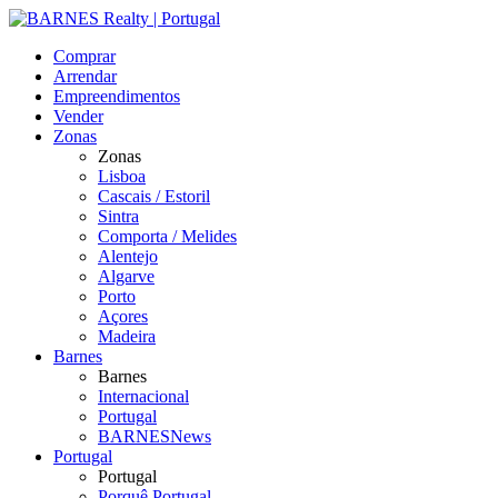
Comprar
Arrendar
Empreendimentos
Vender
Zonas
Zonas
Lisboa
Cascais / Estoril
Sintra
Comporta / Melides
Alentejo
Algarve
Porto
Açores
Madeira
Barnes
Barnes
Internacional
Portugal
BARNESNews
Portugal
Portugal
Porquê Portugal