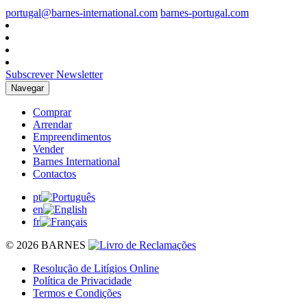
portugal@barnes-international.com
barnes-portugal.com
Subscrever Newsletter
Navegar
Comprar
Arrendar
Empreendimentos
Vender
Barnes International
Contactos
pt
en
fr
© 2026 BARNES
Resolução de Litígios Online
Política de Privacidade
Termos e Condições