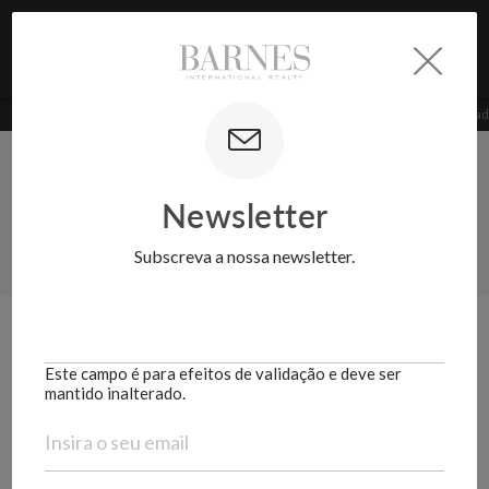
BARNES Realty | Portugal
>
BARNESNews
>
BARNES Portugal
>
Executive Nomads
Newsletter
BARNESNEWS
Subscreva a nossa newsletter.
Este campo é para efeitos de validação e deve ser
mantido inalterado.