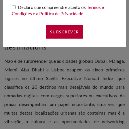
Declaro que compreendi e aceito os
Termos e
Condições e a Política de Privacidade
.
Executive Nomads: Top 20 world
destinations
Não é de surpreender que as cidades globais Dubai, Málaga,
Miami, Abu Dhabi e Lisboa ocupem os cinco primeiros
lugares no último Savills Executive Nomad Index, que
classifica os 20 destinos mais desejáveis do mundo para
nómadas digitais com cargos superiores ou executivos. As
praias desempenham um papel importante, uma vez que
muitas destas localizações urbanas são costeiras, mas é a
vibração, a cultura e as oportunidades de networking