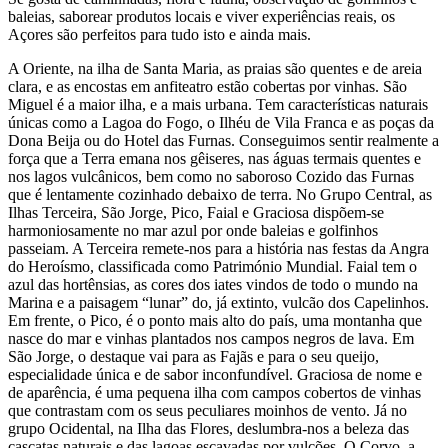
baleias, saborear produtos locais e viver experiências reais, os
Açores são perfeitos para tudo isto e ainda mais.
A Oriente, na ilha de Santa Maria, as praias são quentes e de areia
clara, e as encostas em anfiteatro estão cobertas por vinhas. São
Miguel é a maior ilha, e a mais urbana. Tem características naturais
únicas como a Lagoa do Fogo, o Ilhéu de Vila Franca e as poças da
Dona Beija ou do Hotel das Furnas. Conseguimos sentir realmente a
força que a Terra emana nos gêiseres, nas águas termais quentes e
nos lagos vulcânicos, bem como no saboroso Cozido das Furnas
que é lentamente cozinhado debaixo de terra. No Grupo Central, as
Ilhas Terceira, São Jorge, Pico, Faial e Graciosa dispõem-se
harmoniosamente no mar azul por onde baleias e golfinhos
passeiam. A Terceira remete-nos para a história nas festas da Angra
do Heroísmo, classificada como Património Mundial. Faial tem o
azul das hortênsias, as cores dos iates vindos de todo o mundo na
Marina e a paisagem “lunar” do, já extinto, vulcão dos Capelinhos.
Em frente, o Pico, é o ponto mais alto do país, uma montanha que
nasce do mar e vinhas plantados nos campos negros de lava. Em
São Jorge, o destaque vai para as Fajãs e para o seu queijo,
especialidade única e de sabor inconfundível. Graciosa de nome e
de aparência, é uma pequena ilha com campos cobertos de vinhas
que contrastam com os seus peculiares moinhos de vento. Já no
grupo Ocidental, na Ilha das Flores, deslumbra-nos a beleza das
cascatas naturais e das lagoas escavadas por vulcões. O Corvo, a