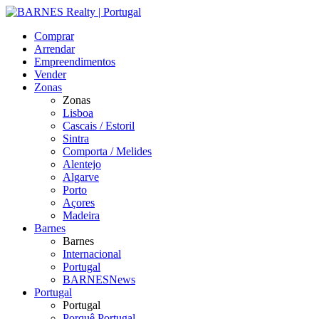
Comprar
Arrendar
Empreendimentos
Vender
Zonas
Zonas
Lisboa
Cascais / Estoril
Sintra
Comporta / Melides
Alentejo
Algarve
Porto
Açores
Madeira
Barnes
Barnes
Internacional
Portugal
BARNESNews
Portugal
Portugal
Porquê Portugal