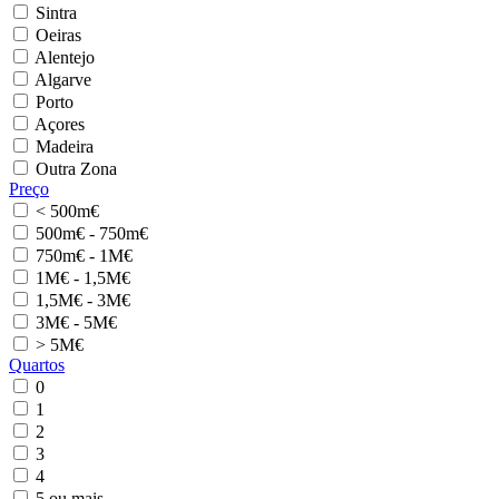
Sintra
Oeiras
Alentejo
Algarve
Porto
Açores
Madeira
Outra Zona
Preço
< 500m€
500m€ - 750m€
750m€ - 1M€
1M€ - 1,5M€
1,5M€ - 3M€
3M€ - 5M€
> 5M€
Quartos
0
1
2
3
4
5 ou mais