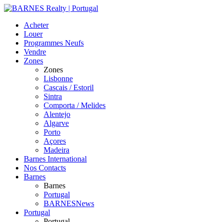
Acheter
Louer
Programmes Neufs
Vendre
Zones
Zones
Lisbonne
Cascais / Estoril
Sintra
Comporta / Melides
Alentejo
Algarve
Porto
Açores
Madeira
Barnes International
Nos Contacts
Barnes
Barnes
Portugal
BARNESNews
Portugal
Portugal