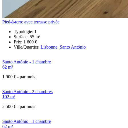
Pied-à-terre avec terrasse privée
Typologie:
1
Surface:
55 m²
Prix:
1 600 €
Ville/Quartier:
Lisbonne
,
Santo António
Santo António - 1 chambre
62 m²
1 900 €
- par mois
Santo António - 2 chambres
102 m²
2 500 €
- par mois
Santo António - 1 chambre
62 m²