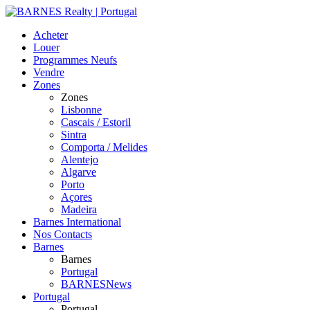
Acheter
Louer
Programmes Neufs
Vendre
Zones
Zones
Lisbonne
Cascais / Estoril
Sintra
Comporta / Melides
Alentejo
Algarve
Porto
Açores
Madeira
Barnes International
Nos Contacts
Barnes
Barnes
Portugal
BARNESNews
Portugal
Portugal