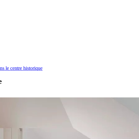
ns le centre historique
e