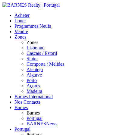
Acheter
Louer
Programmes Neufs
Vendre
Zones
Zones
Lisbonne
Cascais / Estoril
Sintra
Comporta / Melides
Alentejo
Algarve
Porto
Açores
Madeira
Barnes International
Nos Contacts
Barnes
Barnes
Portugal
BARNESNews
Portugal
Portugal