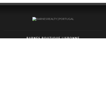
BARNES BOUTIQUE LISBONNE
PRAÇA DO PRÍNCIPE REAL, 32A
1250-184 LISBONNE
(+351) 211 977 230
(APPEL VERS UN RÉSEAU FIXE NATIONAL)
BARNES BOUTIQUE PORTO
RUA SENHORA DA LUZ, 283
4150-121 PORTO
(+351) 223 167 705
(APPEL VERS UN RÉSEAU FIXE NATIONAL)
BARNES BOUTIQUE CASCAIS
PRAÇA DR. FRANCISCO SÁ CARNEIRO, 1