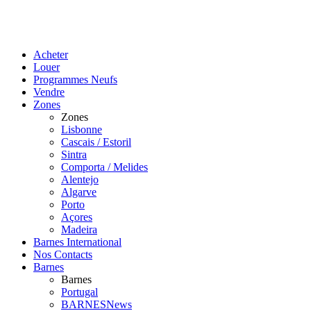
Acheter
Louer
Programmes Neufs
Vendre
Zones
Zones
Lisbonne
Cascais / Estoril
Sintra
Comporta / Melides
Alentejo
Algarve
Porto
Açores
Madeira
Barnes International
Nos Contacts
Barnes
Barnes
Portugal
BARNESNews