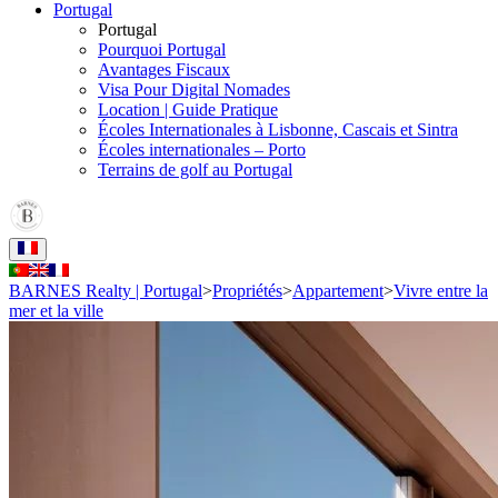
Portugal
Portugal
Pourquoi Portugal
Avantages Fiscaux
Visa Pour Digital Nomades
Location | Guide Pratique
Écoles Internationales à Lisbonne, Cascais et Sintra
Écoles internationales – Porto
Terrains de golf au Portugal
BARNES Realty | Portugal
>
Propriétés
>
Appartement
>
Vivre entre la
mer et la ville