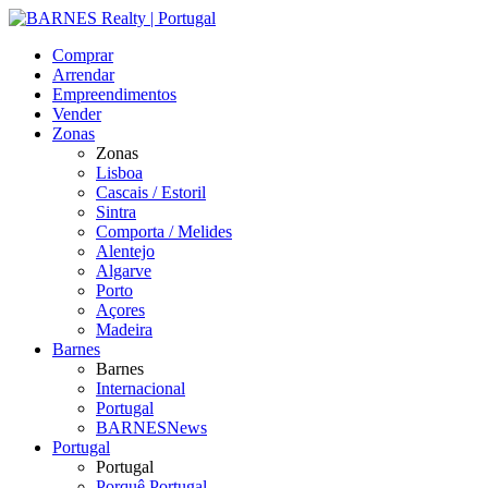
Comprar
Arrendar
Empreendimentos
Vender
Zonas
Zonas
Lisboa
Cascais / Estoril
Sintra
Comporta / Melides
Alentejo
Algarve
Porto
Açores
Madeira
Barnes
Barnes
Internacional
Portugal
BARNESNews
Portugal
Portugal
Porquê Portugal