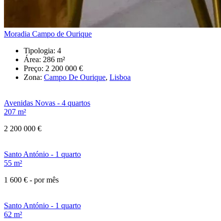
Moradia Campo de Ourique
Tipologia:
4
Área:
286 m²
Preço:
2 200 000 €
Zona:
Campo De Ourique
,
Lisboa
Avenidas Novas - 4 quartos
207 m²
2 200 000 €
Santo António - 1 quarto
55 m²
1 600 €
- por mês
Santo António - 1 quarto
62 m²