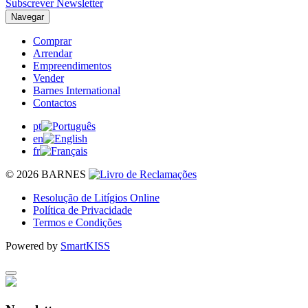
Subscrever Newsletter
Navegar
Comprar
Arrendar
Empreendimentos
Vender
Barnes International
Contactos
pt
en
fr
© 2026 BARNES
Resolução de Litígios Online
Política de Privacidade
Termos e Condições
Powered by
SmartKISS