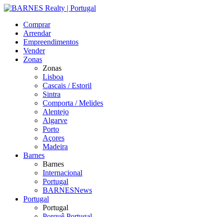
Comprar
Arrendar
Empreendimentos
Vender
Zonas
Zonas
Lisboa
Cascais / Estoril
Sintra
Comporta / Melides
Alentejo
Algarve
Porto
Açores
Madeira
Barnes
Barnes
Internacional
Portugal
BARNESNews
Portugal
Portugal
Porquê Portugal