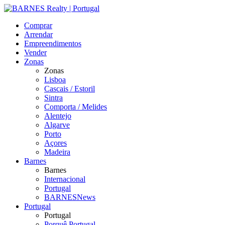
Comprar
Arrendar
Empreendimentos
Vender
Zonas
Zonas
Lisboa
Cascais / Estoril
Sintra
Comporta / Melides
Alentejo
Algarve
Porto
Açores
Madeira
Barnes
Barnes
Internacional
Portugal
BARNESNews
Portugal
Portugal
Porquê Portugal