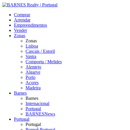
Comprar
Arrendar
Empreendimentos
Vender
Zonas
Zonas
Lisboa
Cascais / Estoril
Sintra
Comporta / Melides
Alentejo
Algarve
Porto
Açores
Madeira
Barnes
Barnes
Internacional
Portugal
BARNESNews
Portugal
Portugal
Porquê Portugal