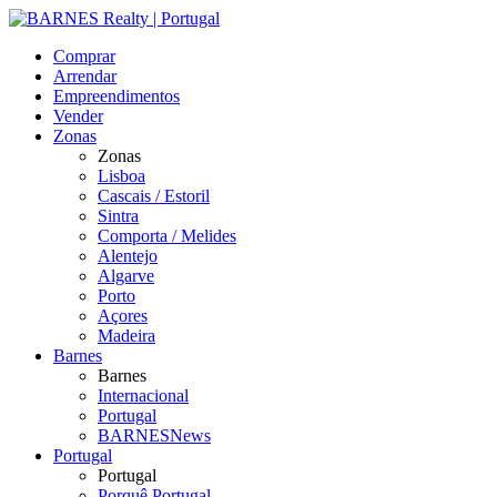
Comprar
Arrendar
Empreendimentos
Vender
Zonas
Zonas
Lisboa
Cascais / Estoril
Sintra
Comporta / Melides
Alentejo
Algarve
Porto
Açores
Madeira
Barnes
Barnes
Internacional
Portugal
BARNESNews
Portugal
Portugal
Porquê Portugal