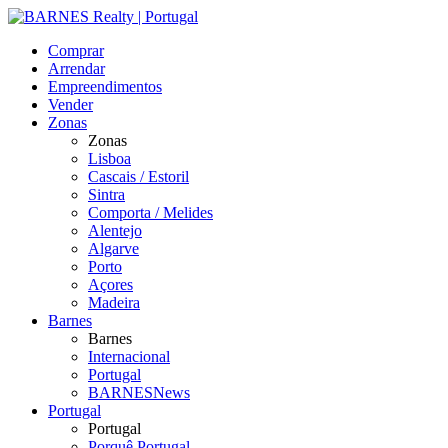
Comprar
Arrendar
Empreendimentos
Vender
Zonas
Zonas
Lisboa
Cascais / Estoril
Sintra
Comporta / Melides
Alentejo
Algarve
Porto
Açores
Madeira
Barnes
Barnes
Internacional
Portugal
BARNESNews
Portugal
Portugal
Porquê Portugal