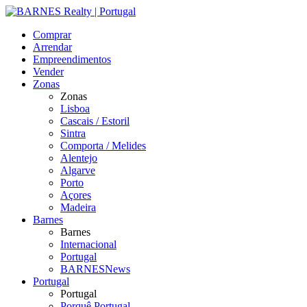
Comprar
Arrendar
Empreendimentos
Vender
Zonas
Zonas
Lisboa
Cascais / Estoril
Sintra
Comporta / Melides
Alentejo
Algarve
Porto
Açores
Madeira
Barnes
Barnes
Internacional
Portugal
BARNESNews
Portugal
Portugal
Porquê Portugal