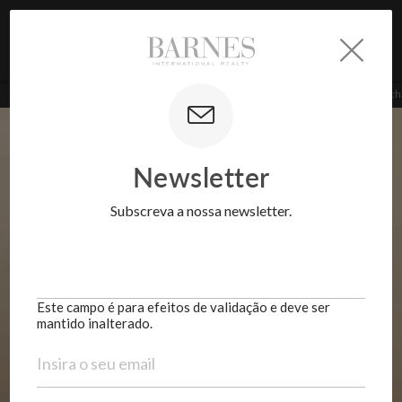
Saber mais
BARNES Realty | Portugal
>
Propriedades
>
Apartamento
>
Estúdio Duplex de ch
Este campo é para efeitos de validação e deve ser
mantido inalterado.
Newsletter
Subscreva a nossa newsletter.
Este campo é para efeitos de validação e deve ser
mantido inalterado.