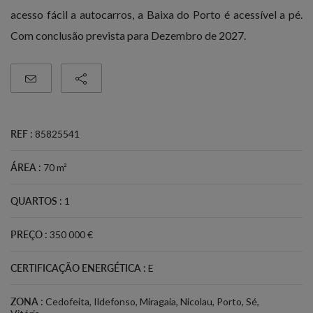
acesso fácil a autocarros, a Baixa do Porto é acessível a pé.
Com conclusão prevista para Dezembro de 2027.
REF :
85825541
ÁREA :
70 m²
QUARTOS :
1
PREÇO :
350 000 €
CERTIFICAÇÃO ENERGÉTICA :
E
ZONA :
Cedofeita
,
Ildefonso
,
Miragaia
,
Nicolau
,
Porto
,
Sé
,