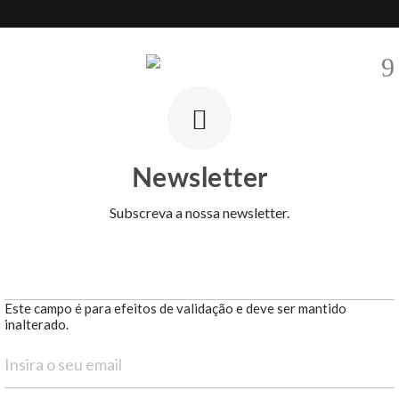
ARRENDAR
EMPREENDIMENTOS
VENDER
ZONAS
BARN
ilo de vida urbano no coração histórico do Porto
histórico do Porto
Newsletter
Subscreva a nossa newsletter.
Este campo é para efeitos de validação e deve ser mantido
inalterado.