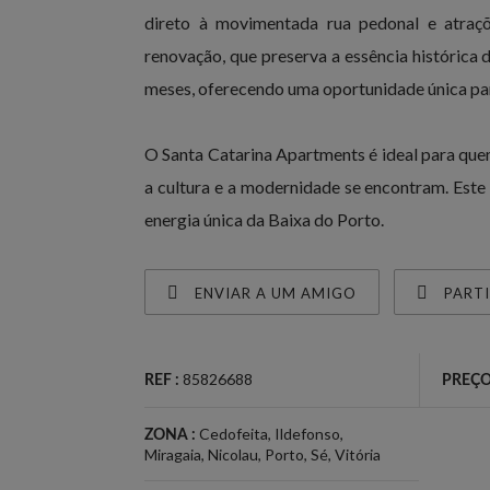
direto à movimentada rua pedonal e atraçõ
renovação, que preserva a essência histórica 
meses, oferecendo uma oportunidade única para
O Santa Catarina Apartments é ideal para quem
a cultura e a modernidade se encontram. Este
energia única da Baixa do Porto.
ENVIAR A UM AMIGO
PART
85826688
REF :
PREÇO
Cedofeita
,
Ildefonso
,
ZONA :
Miragaia
,
Nicolau
,
Porto
,
Sé
,
Vitória