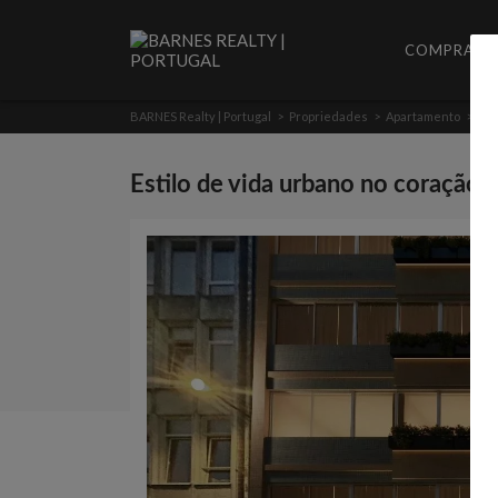
COMPRAR
BARNES Realty | Portugal
>
Propriedades
>
Apartamento
>
Est
Estilo de vida urbano no coração 