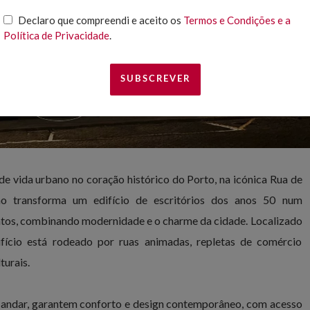
Declaro que compreendi e aceito os
Termos e Condições e a
Política de Privacidade
.
de vida urbano no coração histórico do Porto, na icónica Rua de
ção transforma um edifício de escritórios dos anos 50 num
tos, combinando modernidade e o charme da cidade. Localizado
ifício está rodeado por ruas animadas, repletas de comércio
turais.
o andar, garantem conforto e design contemporâneo, com acesso