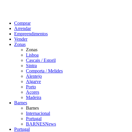
Comprar
Arrendar
Empreendimentos
Vender
Zonas
Zonas
Lisboa
Cascais / Estoril
Sintra
Comporta / Melides
Alentejo
Algarve
Porto
Açores
Madeira
Barnes
Barnes
Internacional
Portugal
BARNESNews
Portugal