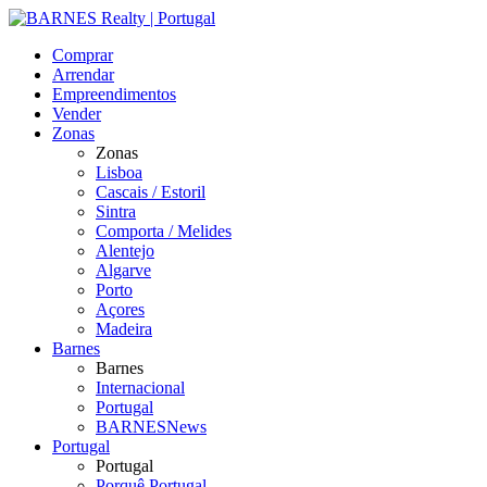
Comprar
Arrendar
Empreendimentos
Vender
Zonas
Zonas
Lisboa
Cascais / Estoril
Sintra
Comporta / Melides
Alentejo
Algarve
Porto
Açores
Madeira
Barnes
Barnes
Internacional
Portugal
BARNESNews
Portugal
Portugal
Porquê Portugal