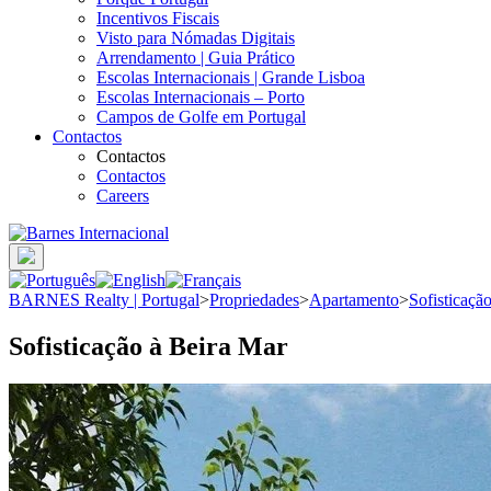
Incentivos Fiscais
Visto para Nómadas Digitais
Arrendamento | Guia Prático
Escolas Internacionais | Grande Lisboa
Escolas Internacionais – Porto
Campos de Golfe em Portugal
Contactos
Contactos
Contactos
Careers
BARNES Realty | Portugal
>
Propriedades
>
Apartamento
>
Sofisticaçã
Sofisticação à Beira Mar