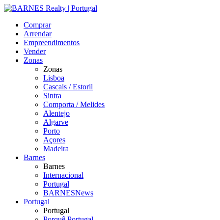
Comprar
Arrendar
Empreendimentos
Vender
Zonas
Zonas
Lisboa
Cascais / Estoril
Sintra
Comporta / Melides
Alentejo
Algarve
Porto
Açores
Madeira
Barnes
Barnes
Internacional
Portugal
BARNESNews
Portugal
Portugal
Porquê Portugal