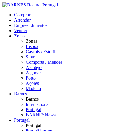
Comprar
Arrendar
Empreendimentos
Vender
Zonas
Zonas
Lisboa
Cascais / Estoril
Sintra
Comporta / Melides
Alentejo
Algarve
Porto
Açores
Madeira
Barnes
Barnes
Internacional
Portugal
BARNESNews
Portugal
Portugal
Porquê Portugal