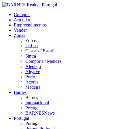
Comprar
Arrendar
Empreendimentos
Vender
Zonas
Zonas
Lisboa
Cascais / Estoril
Sintra
Comporta / Melides
Alentejo
Algarve
Porto
Açores
Madeira
Barnes
Barnes
Internacional
Portugal
BARNESNews
Portugal
Portugal
Porquê Portugal