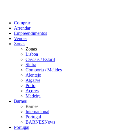
Comprar
Arrendar
Empreendimentos
Vender
Zonas
Zonas
Lisboa
Cascais / Estoril
Sintra
Comporta / Melides
Alentejo
Algarve
Porto
Açores
Madeira
Barnes
Barnes
Internacional
Portugal
BARNESNews
Portugal