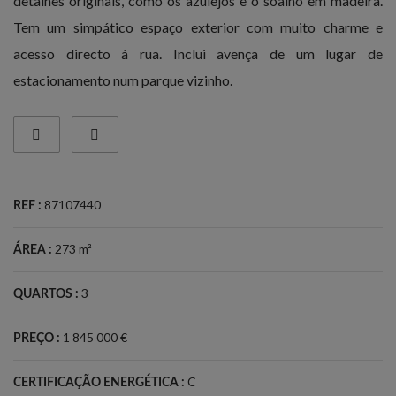
detalhes originais, como os azulejos e o soalho em madeira.
Tem um simpático espaço exterior com muito charme e
acesso directo à rua. Inclui avença de um lugar de
estacionamento num parque vizinho.
87107440
REF :
273 m²
ÁREA :
3
QUARTOS :
1 845 000 €
PREÇO :
C
CERTIFICAÇÃO ENERGÉTICA :