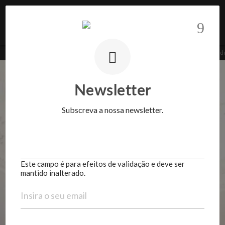
Saber mais
BARNES Realty | Portugal
>
Propriedades
>
Apartamento
>
No Coração do Chiad
Este campo é para efeitos de validação e deve ser
mantido inalterado.
Newsletter
Subscreva a nossa newsletter.
Este campo é para efeitos de validação e deve ser
mantido inalterado.