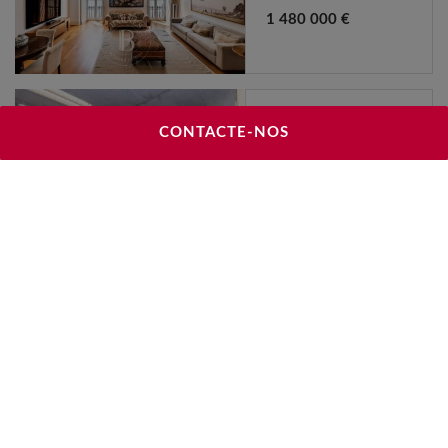
1 480 000 €
CONTACTE-NOS
Chiado
59 m²
346 500 €
Chiado - 4 quartos
234 m²
1 690 000 €