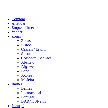
Comprar
Arrendar
Empreendimentos
Vender
Zonas
Zonas
Lisboa
Cascais / Estoril
Sintra
Comporta / Melides
Alentejo
Algarve
Porto
Açores
Madeira
Barnes
Barnes
Internacional
Portugal
BARNESNews
Portugal