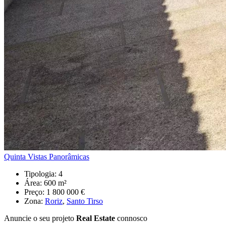
Quinta Vistas Panorâmicas
Tipologia:
4
Área:
600 m²
Preço:
1 800 000 €
Zona:
Roriz
,
Santo Tirso
Anuncie o seu projeto
Real Estate
connosco