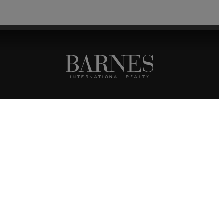
BARNES BOUTIQUE LISBOA
PRAÇA DO PRÍNCIPE REAL, 32A
1250-184 LISBOA
(+351) 211 977 230
(CHAMADA PARA REDE FIXA NACIONAL)
BARNES BOUTIQUE PORTO
RUA SENHORA DA LUZ, 283
4150-121 PORTO
(+351) 223 167 705
(CHAMADA PARA REDE FIXA NACIONAL)