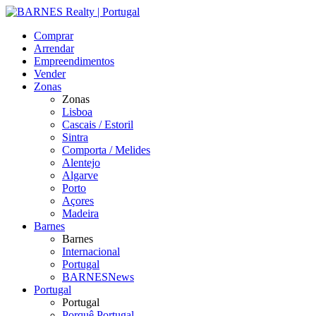
Comprar
Arrendar
Empreendimentos
Vender
Zonas
Zonas
Lisboa
Cascais / Estoril
Sintra
Comporta / Melides
Alentejo
Algarve
Porto
Açores
Madeira
Barnes
Barnes
Internacional
Portugal
BARNESNews
Portugal
Portugal
Porquê Portugal