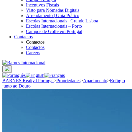
Incentivos Fiscais
Visto para Nómadas Digitais
Arrendamento | Guia Prático
Escolas Internacionais | Grande Lisboa
Escolas Internacionais – Porto
Campos de Golfe em Portugal
Contactos
Contactos
Contactos
Careers
BARNES Realty | Portugal
>
Propriedades
>
Apartamento
>
Refúgio
junto ao Douro