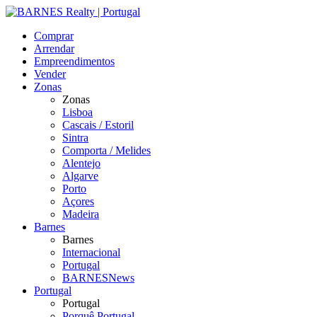
Comprar
Arrendar
Empreendimentos
Vender
Zonas
Zonas
Lisboa
Cascais / Estoril
Sintra
Comporta / Melides
Alentejo
Algarve
Porto
Açores
Madeira
Barnes
Barnes
Internacional
Portugal
BARNESNews
Portugal
Portugal
Porquê Portugal